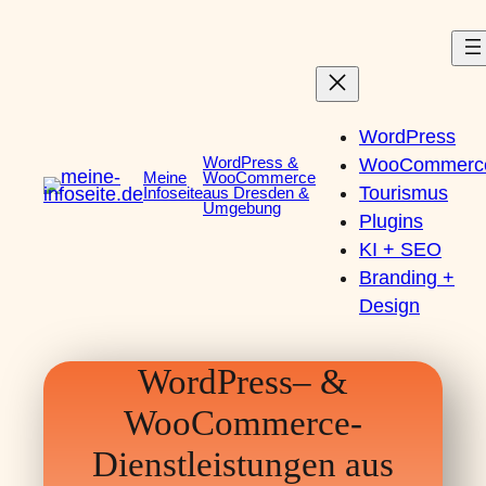
Zum
Inhalt
springen
WordPress
WordPress &
WooCommerc
Meine
WooCommerce
Tourismus
Infoseite
aus Dresden &
Umgebung
Plugins
KI + SEO
Branding +
Design
WordPress– &
WooCommerce-
Dienstleistungen aus