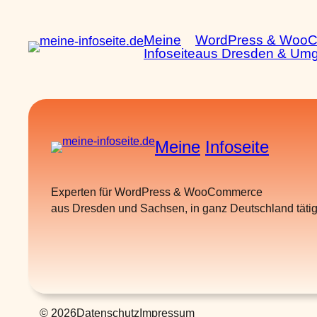
Zum
Inhalt
Meine
WordPress & Woo
springen
Infoseite
aus Dresden & Um
Meine
Infoseite
Experten für WordPress & WooCommerce
aus Dresden und Sachsen, in ganz Deutschland tätig
© 2026
Datenschutz
Impressum