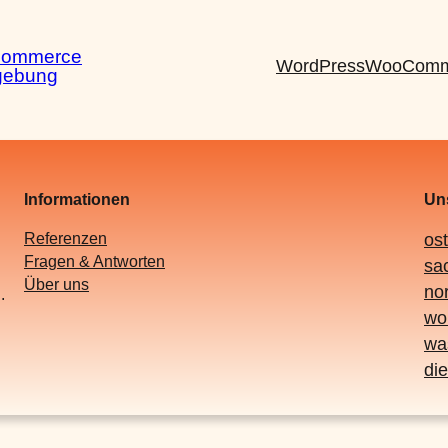
Commerce
WordPress
WooComm
gebung
Informationen
Uns
Referenzen
os
Fragen & Antworten
sa
Über uns
no
.
wo
was
die