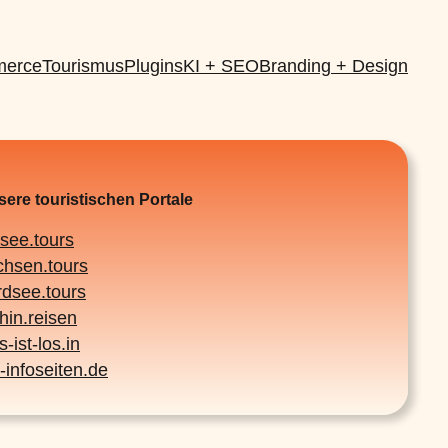
erce
Tourismus
Plugins
KI + SEO
Branding + Design
ere touristischen Portale
tsee.tours
chsen.tours
rdsee.tours
hin.reisen
-ist-los.in
-infoseiten.de