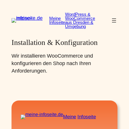
Zum
Inhalt
WordPress &
Meine
WooCommerce
springen
Infoseite
aus Dresden &
Umgebung
Installation & Konfiguration
Wir installieren WooCommerce und
konfigurieren den Shop nach Ihren
Anforderungen.
Meine
Infoseite