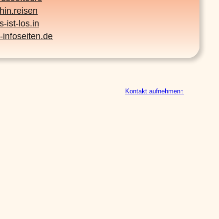
hin.reisen
-ist-los.in
-infoseiten.de
Kontakt aufnehmen
↑