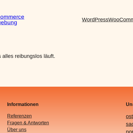
Commerce
WordPress
WooComm
gebung
alles reibungslos läuft.
Informationen
Uns
Referenzen
os
Fragen & Antworten
sa
Über uns
no
.