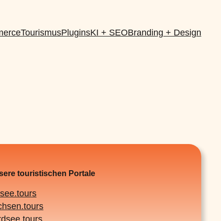
erce
Tourismus
Plugins
KI + SEO
Branding + Design
ere touristischen Portale
tsee.tours
chsen.tours
rdsee.tours