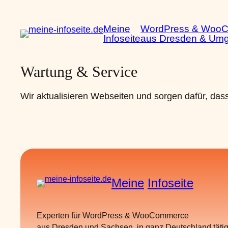
Zum
Inhalt
Meine
WordPress & Woo
springen
Infoseite
aus Dresden & Um
Wartung & Service
Wir aktualisieren Webseiten und sorgen dafür, dass 
Meine
Infoseite
Experten für WordPress & WooCommerce
aus Dresden und Sachsen, in ganz Deutschland tätig